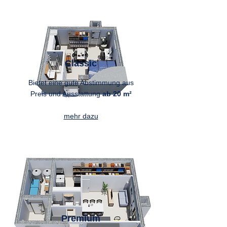
Classic
Bietet eine gute Abstimmung aus
Preis und Ausstattun
g
ab 20 m²
mehr dazu
Premium