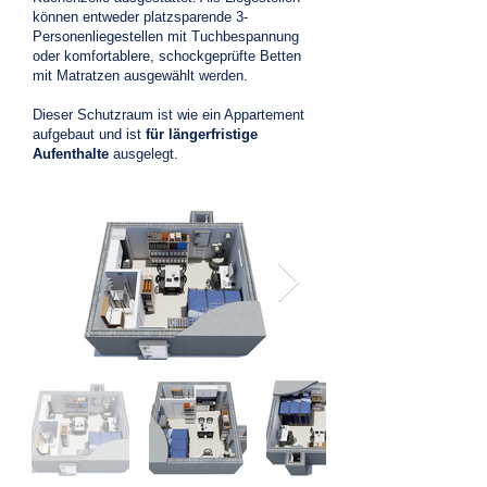
können entweder platzsparende 3-
Personenliegestellen mit Tuchbespannung
oder komfortablere, schockgeprüfte Betten
mit Matratzen ausgewählt werden.
Dieser Schutzraum ist wie ein Appartement
aufgebaut und ist
für längerfristige
Aufenthalte
ausgelegt.
Varianten im Überblick
Der Schutzraum und Bunkerbau ist vielfältig
und bietet zahlreiche
Ausstattungsmöglichkeiten. Unser
Ingenieurteam hat drei Schutzraumklassen
entwickelt, die für unsere Kunden individuell
abgestimmt werden. Alle drei Schutzraum
Varianten
Basis
Classic