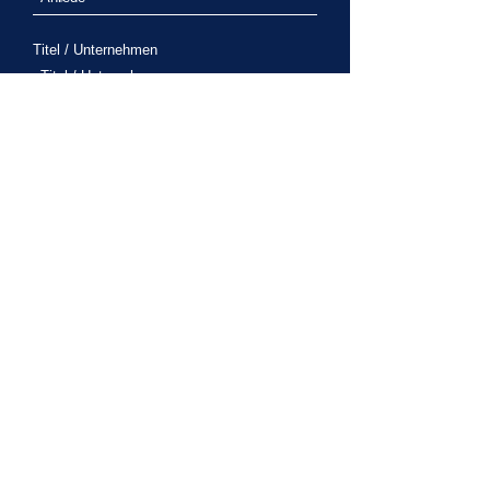
Titel / Unternehmen
Vorname
Nachname
Straße und Hausnummer
Stadt
Postleitzahl