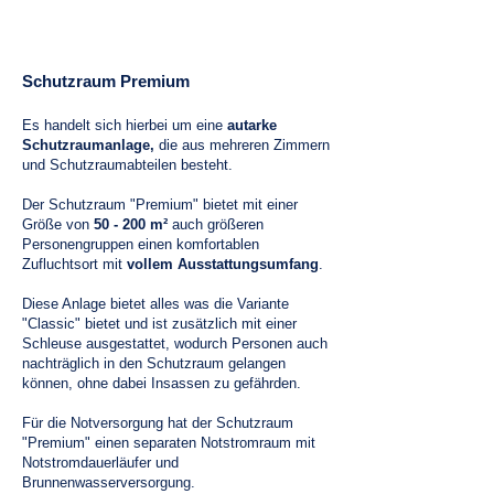
Premium
werden nach der schweizer Norm ausgelegt
und statisch berechnet.
Schutzraum Premium
Es handelt sich hierbei um eine
autarke
Schutzraumanlage,
die aus mehreren Zimmern
und Schutzraumabteilen besteht.
Der Schutzraum "Premium" bietet mit einer
Größe von
50 - 200 m²
auch größeren
Personengruppen einen komfortablen
Zufluchtsort mit
vollem Ausstattungsumfang
.
Diese Anlage bietet alles was die Variante
"Classic" bietet und ist zusätzlich mit einer
Schleuse ausgestattet, wodurch Personen auch
nachträglich in den Schutzraum gelangen
können, ohne dabei Insassen zu gefährden.
Für die Notversorgung hat der Schutzraum
"Premium" einen separaten Notstromraum mit
Notstromdauerläufer und
Brunnenwasserversorgung.